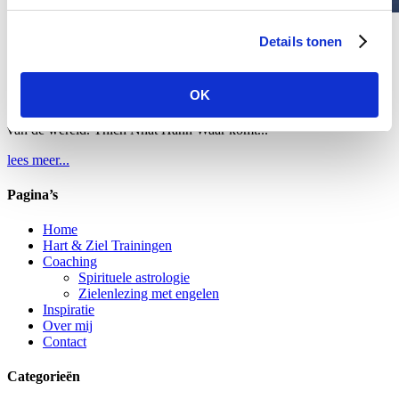
Details tonen
Mindfulness
door
Mariyanne Voets
|
17 nov 2017
|
Mindfulness
OK
In het NU, liggen de schatten van ons geluk, onze vrede en de vrede
van de wereld. Thich Nhat Hanh Waar komt...
lees meer...
Pagina’s
Home
Hart & Ziel Trainingen
Coaching
Spirituele astrologie
Zielenlezing met engelen
Inspiratie
Over mij
Contact
Categorieën