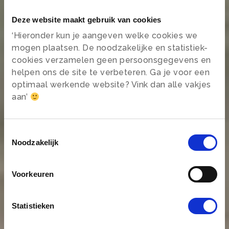
Deze website maakt gebruik van cookies
‘Hieronder kun je aangeven welke cookies we
mogen plaatsen. De noodzakelijke en statistiek-
cookies verzamelen geen persoonsgegevens en
helpen ons de site te verbeteren. Ga je voor een
optimaal werkende website? Vink dan alle vakjes
aan’
Rust, tijd en
aandacht voor
Toestemmingsselectie
Noodzakelijk
jezelf
Voorkeuren
Mindfulness verbind
je weer met jezelf
Statistieken
Ja dat wil ik