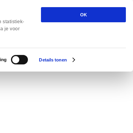
OK
statistiek-
a je voor
ing
Details tonen